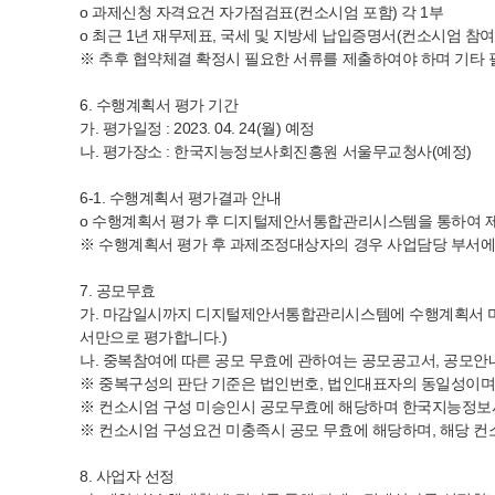
o 과제신청 자격요건 자가점검표(컨소시엄 포함) 각 1부
o 최근 1년 재무제표, 국세 및 지방세 납입증명서(컨소시엄 참여
※ 추후 협약체결 확정시 필요한 서류를 제출하여야 하며 기타 
6. 수행계획서 평가 기간
가. 평가일정 : 2023. 04. 24(월) 예정
나. 평가장소 : 한국지능정보사회진흥원 서울무교청사(예정)
6-1. 수행계획서 평가결과 안내
o 수행계획서 평가 후 디지털제안서통합관리시스템을 통하여 제안서 
※ 수행계획서 평가 후 과제조정대상자의 경우 사업담당 부서에
7. 공모무효
가. 마감일시까지 디지털제안서통합관리시스템에 수행계획서 미제
서만으로 평가합니다.)
나. 중복참여에 따른 공모 무효에 관하여는 공모공고서, 공모안내
※ 중복구성의 판단 기준은 법인번호, 법인대표자의 동일성이며
※ 컨소시엄 구성 미승인시 공모무효에 해당하며 한국지능정보사
※ 컨소시엄 구성요건 미충족시 공모 무효에 해당하며, 해당 컨
8. 사업자 선정