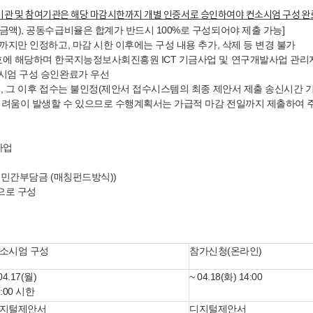
기관 및
참여기관은 해당 마감시한까지 개별 인증서로 승인하여야 컨소시엄 구성 완
액), 공동수급비율은 합계가 반드시 100%로 구성되어야 제출 가능]
까지만 인정하고, 마감 시한 이후에는 구성 내용 추가, 삭제 등 변경 불가
효에 해당하며 한국지능정보사회진흥원 ICT 기금사업 및 연구개발사업 관리지
소시엄 구성 승인완료가 우선
, 그 이후 접수는 불인정(제안서 접수시스템의 최종 제안서 제출 송신시간 기
 어려움이 발생할 수 있으므로 수행계획서는 가급적 마감 전일까지 제출하여 
사업
및 민간부담금 (매칭펀드방식))
으로 구성
소시엄 구성
참가신청(온라인)
04.17(월)
~ 04.18(화) 14:00
8:00 시한
지털제안서
디지털제안서