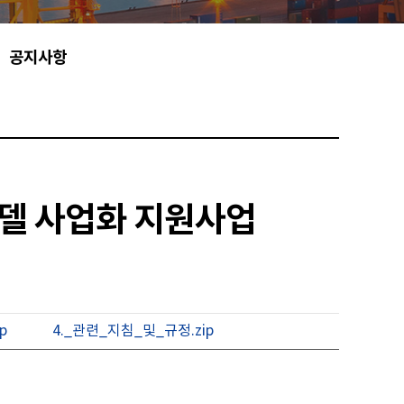
공지사항
모델 사업화 지원사업
p
4._관련_지침_및_규정.zip