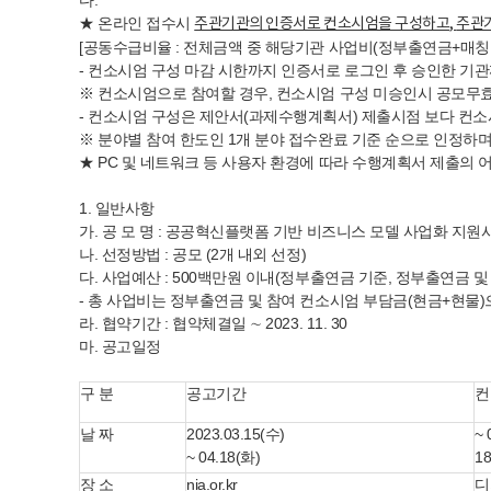
다.
★ 온라인 접수시
주관기관의 인증서로 컨소시엄을 구성하고
,
주관
[공동수급비율 : 전체금액 중 해당기관 사업비(정부출연금+매칭금
- 컨소시엄 구성 마감 시한까지 인증서로 로그인 후 승인한 기관
※ 컨소시엄으로 참여할 경우, 컨소시엄 구성 미승인시 공모무
- 컨소시엄 구성은 제안서(과제수행계획서) 제출시점 보다 컨
※ 분야별 참여 한도인 1개 분야 접수완료 기준 순으로 인정하며
★ PC 및 네트워크 등 사용자 환경에 따라 수행계획서 제출의
1. 일반사항
가. 공 모 명 : 공공혁신플랫폼 기반 비즈니스 모델 사업화 지원
나. 선정방법 : 공모 (2개 내외 선정)
다. 사업예산 : 500백만원 이내(정부출연금 기준, 정부출연금 
- 총 사업비는 정부출연금 및 참여 컨소시엄 부담금(현금+현물)
라. 협약기간 : 협약체결일 ∼ 2023. 11. 30
마. 공고일정
구 분
공고기간
컨
날 짜
2023.03.15(수)
~ 
~ 04.18(화)
1
장 소
nia.or.kr
디